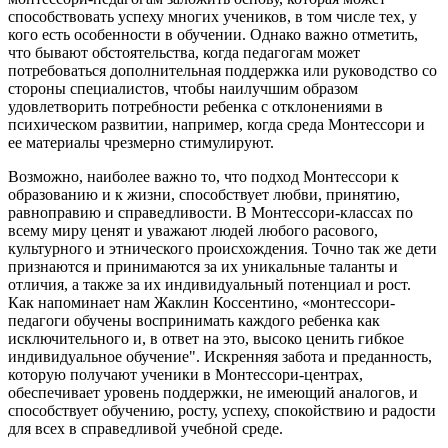
способствовать успеху многих учеников, в том числе тех, у
кого есть особенности в обучении. Однако важно отметить,
что бывают обстоятельства, когда педагогам может
потребоваться дополнительная поддержка или руководство со
стороны специалистов, чтобы наилучшим образом
удовлетворить потребности ребенка с отклонениями в
психическом развитии, например, когда среда Монтессори и
ее материалы чрезмерно стимулируют.
Возможно, наиболее важно то, что подход Монтессори к
образованию и к жизни, способствует любви, принятию,
равноправию и справедливости. В Монтессори-классах по
всему миру ценят и уважают людей любого расового,
культурного и этнического происхождения. Точно так же дети
признаются и принимаются за их уникальные таланты и
отличия, а также за их индивидуальный потенциал и рост.
Как напоминает нам Жаклин Коссентино, «монтессори-
педагоги обучены воспринимать каждого ребенка как
исключительного и, в ответ на это, высоко ценить гибкое
индивидуальное обучение". Искренняя забота и преданность,
которую получают ученики в Монтессори-центрах,
обеспечивает уровень поддержки, не имеющий аналогов, и
способствует обучению, росту, успеху, спокойствию и радости
для всех в справедливой учебной среде.