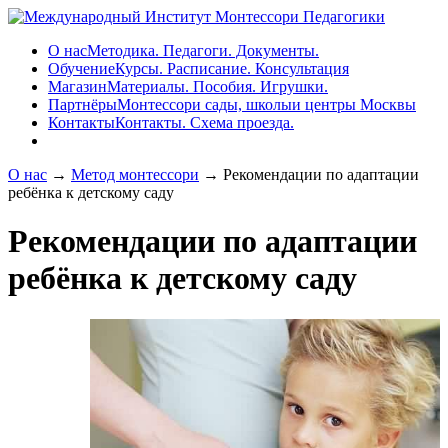
О нас
Методика. Педагоги. Документы.
Обучение
Курсы. Расписание. Консультация
Магазин
Материалы. Пособия. Игрушки.
Партнёры
Монтессори сады, школыи центры Москвы
Контакты
Контакты. Схема проезда.
О нас
→
Метод монтессори
→ Рекомендации по адаптации
ребёнка к детскому саду
Рекомендации по адаптации
ребёнка к детскому саду