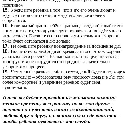
позитивом.
15.
Убеждайте ребёнка в том, что в д\с его очень любят и
ждут дети и воспитатели; и когда его нет, они очень
огорчаются.
16.
Если вы забираете ребёнка раньше, всегда обращайте его
внимание на то, что другие дети остаются, и их ждёт много
интересного. Готовьте его разговорами к тому, что скоро он
тоже будет оставаться в д\с дольше.
17.
Не обещайте ребёнку вознаграждение за посещение д\с.
18.
Воспитателю необходимо время для того, чтобы хорошо
узнать вашего ребёнка. Тесный контакт и нацеленность на
конструктивное сотрудничество родителя значительно
ускорит этот процесс.
19.
Чем меньше разногласий и расхождений будет в подходе к
воспитательно – образовательному процессу дома и в д\с, тем
более комфортнее и увереннее ребёнок будет себя
чувствовать
.
Теперь вы будете проводить с малышом намного
меньше времени, чем раньше, но важно другое –
теплота и нежность ваших взаимоотношений,
любовь друг к другу, и в ваших силах сделать так –
чтобы ребёнок чувствовал это всегда.