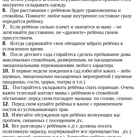
аккуратно складывать одежду.
6.
При расставании с ребёнком будьте уравновешены и
спокойны. Помните: любое ваше внутреннее состояние сразу
передаётся ребёнку.
7.
Если ребёнок сильно плачет и хватается за маму – не
затягивайте расставание, не «дразните» ребёнка своим
присутствием.
8.
Всегда сдерживайте свои обещания забрать ребёнка в
условленное время.
9.
После детского сада старайтесь сделать пребывание дома
максимально спокойным, размеренным, не насыщенным
эмоциональными переживаниями любого характера.
10.
В первые недели хождения в сад избегайте каких – либо
шумных, эмоционально насыщенных мероприятий ( шумные
праздники, гости, цирки, театры и т.п.)
11.
Постарайтесь укладывать ребёнка спать пораньше. Очень
важен телесный контакт мамы с ребёнком в спокойной
обстановке: перед сном погладьте малыша по голове, спинке.
12.
Перед сном купайте ребёнка в ванне с применением
настоя из успокаивающих трав.
13.
Избегайте обсуждения при ребёнке волнующих вас
проблем, связанных с посещением д\с.
14.
Все разговоры с ребёнком о д\ с должны носить
позитивную окраску, подчёркивайте все преимущества д\с (
много друзей, игрушек и т.д.). Заряжайте ребёнка только