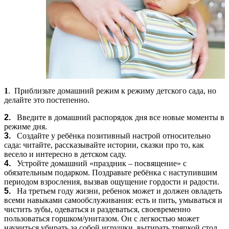
1
.
Приблизьте домашний режим к режиму детского сада, но
делайте это постепенно.
2.
Введите в домашний распорядок дня все новые моменты в
режиме дня.
3.
Создайте у ребёнка позитивный
н
астрой
относительно
сада: читайте, рассказывайте истории, сказки про то, как
весело и интересно в детском саду.
4.
Устройте домашний «праздник – посвящение» с
обязательным подарком. Поздравьте ребёнка с наступившим
периодом взросления, вызвав ощущение гордости и радости.
5.
На третьем году жизни, ребенок может и должен овладеть
всеми навыками самообслуживания: есть и пить, умываться и
чистить зубы, одеваться и раздеваться, своевременно
пользоваться горшком/унитазом. Он с легкостью может
научиться убирать за собой игрушки, вытирать тряпкой стол,