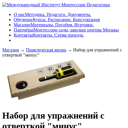
О нас
Методика. Педагоги. Документы.
Обучение
Курсы. Расписание. Консультация
Магазин
Материалы. Пособия. Игрушки.
Партнёры
Монтессори сады, школыи центры Москвы
Контакты
Контакты. Схема проезда.
Магазин
→
Практическая жизнь
→ Набор для упражнений с
отверткой "минус"
Набор для упражнений с
отверткой "минус"