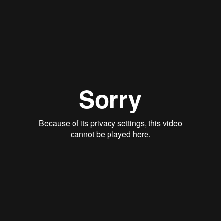
Видеоряд:
видеофрагменты совместных занятий Монтессори-
групп со специалистами; видеофрагменты различных форм
работы с родителями. Демонстрация материалов наблюдений,
их анализа и планов действующих Монтессори-групп.
Практическая часть.
Тренинг:
Монтессори-педагог. Содержание подготовки.
Личностная позиция. Безусловное принятие.
Свобода и дисциплина в деятельности педагога.
Взаимодействие с ребенком на различных этапах
нормализации. Работа с детскими конфликтами.
Взаимодействие с родителями (знакомство,
просвещение, привлечение к жизни группы, обмен
мнениями, консультации). В тренинг включаются
различные ситуации взаимодействия с детьми и
родителями, а также тренинги личностного роста.
Наблюдения:
В действующих группах по различным темам курса: