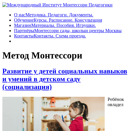
О нас
Методика. Педагоги. Документы.
Обучение
Курсы. Расписание. Консультация
Магазин
Материалы. Пособия. Игрушки.
Партнёры
Монтессори сады, школыи центры Москвы
Контакты
Контакты. Схема проезда.
Метод Монтессори
Развитие у детей социальных навыков
и умений в детском саду
(социализация)
Ребёнок
овладел