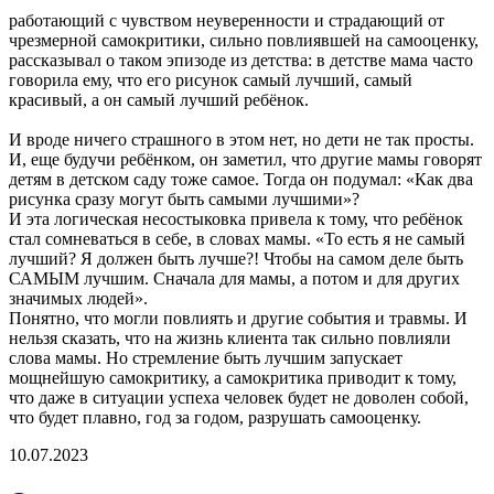
работающий с чувством неуверенности и страдающий от
чрезмерной самокритики, сильно повлиявшей на самооценку,
рассказывал о таком эпизоде из детства: в детстве мама часто
говорила ему, что его рисунок самый лучший, самый
красивый, а он самый лучший ребёнок.
И вроде ничего страшного в этом нет, но дети не так просты.
И, еще будучи ребёнком, он заметил, что другие мамы говорят
детям в детском саду тоже самое. Тогда он подумал: «Как два
рисунка сразу могут быть самыми лучшими»?
И эта логическая несостыковка привела к тому, что ребёнок
стал сомневаться в себе, в словах мамы. «То есть я не самый
лучший? Я должен быть лучше?! Чтобы на самом деле быть
САМЫМ лучшим. Сначала для мамы, а потом и для других
значимых людей».
Понятно, что могли повлиять и другие события и травмы. И
нельзя сказать, что на жизнь клиента так сильно повлияли
слова мамы. Но стремление быть лучшим запускает
мощнейшую самокритику, а самокритика приводит к тому,
что даже в ситуации успеха человек будет не доволен собой,
что будет плавно, год за годом, разрушать самооценку.
10.07.2023