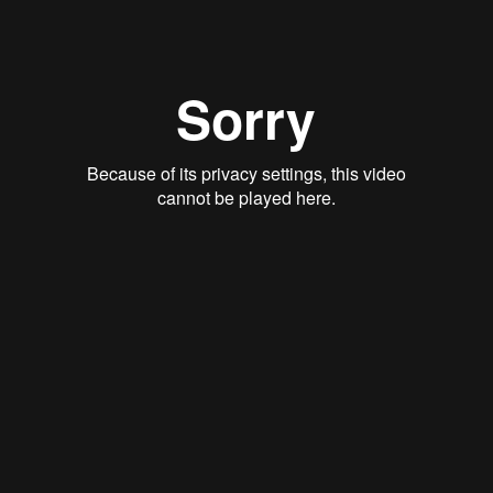
десятка детям даются очень трудно. Что такое 12? Это 1 и 2.
Один и два - это всегда было 3, а тут стало 12. Монтессори
предлагает принципиально другой путь. После того как
ребенок научился считать до 10, ему предлагают увидеть идею
разрядов десятичной системы... Очень постепенно и бережно
происходит переход от конкретных материалов, где каждую
бусинку можно потрогать и пересчитать, к более
абстрактным.
Руководство классом-полный (60 ак.
часов)